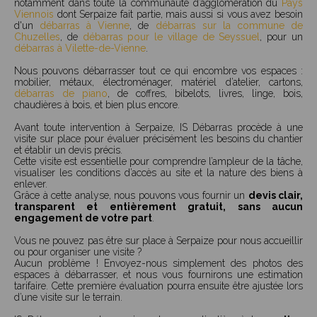
notamment dans toute la communauté d’agglomération du
Pays
Viennois
dont Serpaize fait partie, mais aussi si vous avez besoin
d'un
débarras à Vienne
, de
débarras sur la commune de
Chuzelles
, de
débarras pour le village de Seyssuel
, pour un
débarras à Vilette-de-Vienne
.
Nous pouvons débarrasser tout ce qui encombre vos espaces :
mobilier, métaux, électroménager, matériel d’atelier, cartons,
débarras de piano
, de coffres, bibelots, livres, linge, bois,
chaudières à bois, et bien plus encore.
Avant toute intervention à Serpaize, IS Débarras procède à une
visite sur place pour évaluer précisément les besoins du chantier
et établir un devis précis.
Cette visite est essentielle pour comprendre l’ampleur de la tâche,
visualiser les conditions d’accès au site et la nature des biens à
enlever.
Grâce à cette analyse, nous pouvons vous fournir un
devis clair,
transparent et entièrement gratuit, sans aucun
engagement de votre part
.
Vous ne pouvez pas être sur place à Serpaize pour nous accueillir
ou pour organiser une visite ?
Aucun problème ! Envoyez-nous simplement des photos des
espaces à débarrasser, et nous vous fournirons une estimation
tarifaire. Cette première évaluation pourra ensuite être ajustée lors
d’une visite sur le terrain.