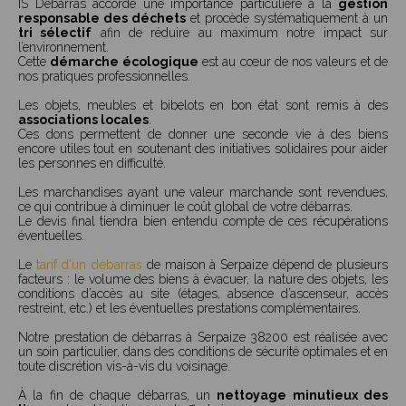
IS Débarras accorde une importance particulière à la
gestion
responsable des déchets
et procède systématiquement à un
tri sélectif
afin de réduire au maximum notre impact sur
l’environnement.
Cette
démarche écologique
est au cœur de nos valeurs et de
nos pratiques professionnelles.
Les objets, meubles et bibelots en bon état sont remis à des
associations locales
.
Ces dons permettent de donner une seconde vie à des biens
encore utiles tout en soutenant des initiatives solidaires pour aider
les personnes en difficulté.
Les marchandises ayant une valeur marchande sont revendues,
ce qui contribue à diminuer le coût global de votre débarras.
Le devis final tiendra bien entendu compte de ces récupérations
éventuelles.
Le
tarif d'un débarras
de maison à Serpaize dépend de plusieurs
facteurs : le volume des biens à évacuer, la nature des objets, les
conditions d’accès au site (étages, absence d’ascenseur, accès
restreint, etc.) et les éventuelles prestations complémentaires.
Notre prestation de débarras à Serpaize 38200 est réalisée avec
un soin particulier, dans des conditions de sécurité optimales et en
toute discrétion vis-à-vis du voisinage.
À la fin de chaque débarras, un
nettoyage minutieux des