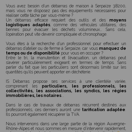
Vous avez besoin d’un débarras de maison à Serpaize 38200,
mais vous ne disposez pas des équipements nécessaires pour
réaliser cette tâche par vous-même ?
Un débarras efficace requiert des outils et des
moyens
logistiques adaptés
, comme des véhicules utilitaires, des
bennes pour évacuer les déchets volumineux… Sans cela,
l’opération peut vite devenir compliquée et chronophage.
Vous êtes à la recherche d’un professionnel pour effectuer un
débarras d’atelier ou de ferme à Serpaize, car vous
manquez de
temps ou de disponibilité
pour vous en occuper ?
Entre le tri, la manutention et l’évacuation, un débarras peut
s’avérer particulièrement exigeant en termes de temps. Sans
parler du fait que les particuliers sont désormais limité sur les
quantités qu’ils peuvent apporter en déchèterie.
IS Débarras propose ses services à une clientèle variée,
comprenant les
particuliers, les professionnels, les
collectivités, les associations, les syndics, les régies
immobilières, les notaires
...
Dans le cas de travaux de débarras récurrent destinés aux
professionnels, ces derniers auront une
tarification adaptée
.
Ils pourront également récupérer la TVA.
Nous intervenons dans une large partie de la région Auvergne-
Rhône-Alpes et nous sommes en mesure d’intervenir rapidement,