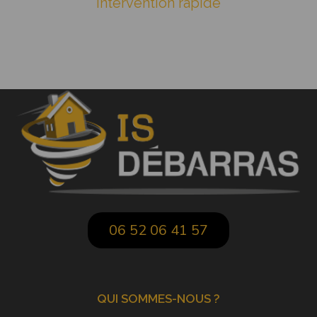
Intervention rapide
06 52 06 41 57
QUI SOMMES-NOUS ?