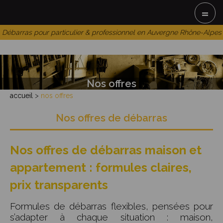
=
Débarras pour particulier & professionnel en Auvergne Rhône-Alpes
Nos offres
accueil
>
nos offres
Nos offres de débarras
Nos offres de débarras maison et
appartement : formules claires,
prix transparents
Formules de débarras flexibles, pensées pour
s’adapter à chaque situation : maison,