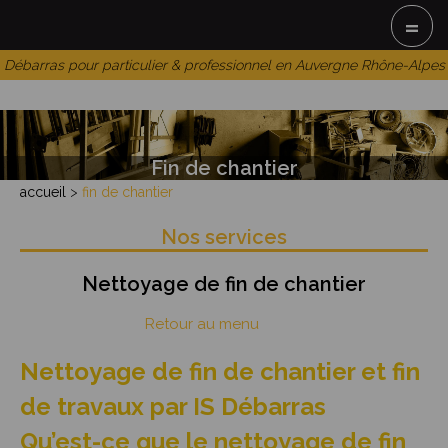
=
Débarras pour particulier & professionnel en Auvergne Rhône-Alpes
Fin de chantier
accueil
>
fin de chantier
Nos services
Nettoyage de fin de chantier
Retour au menu
Nettoyage de fin de chantier et fin
de travaux par IS Débarras
Qu’est-ce que le nettoyage de fin