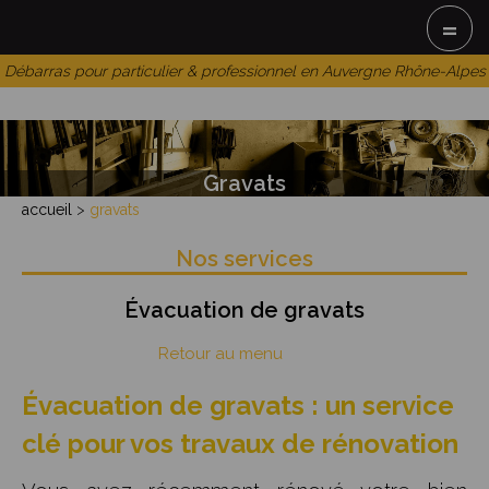
=
Débarras pour particulier & professionnel en Auvergne Rhône-Alpes
Gravats
accueil
>
gravats
Nos services
Évacuation de gravats
Retour au menu
Évacuation de gravats : un service
clé pour vos travaux de rénovation